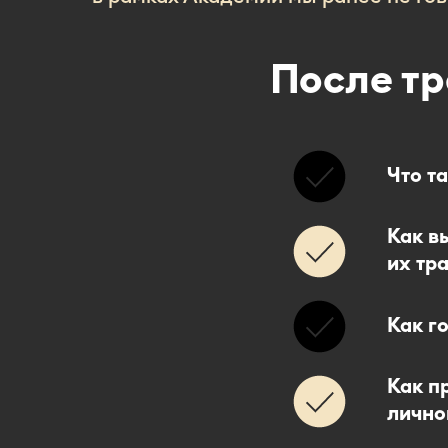
После тр
Что т
Как в
их тра
Как г
Как п
лично