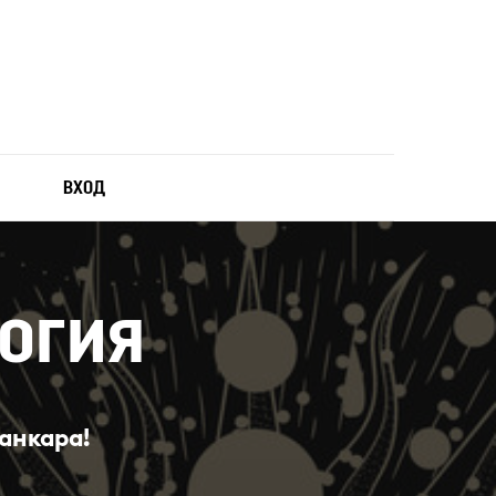
ВХОД
огия
анкара!