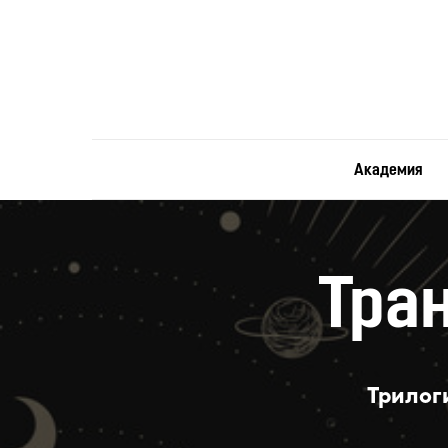
Академия
Тра
Трилог