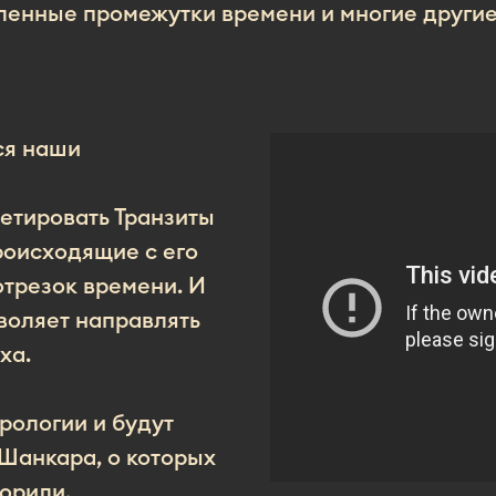
деленные промежутки времени и многие друг
ся наши
етировать Транзиты
роисходящие с его
отрезок времени. И
зволяет направлять
ха.
рологии и будут
Шанкара, о которых
орили.