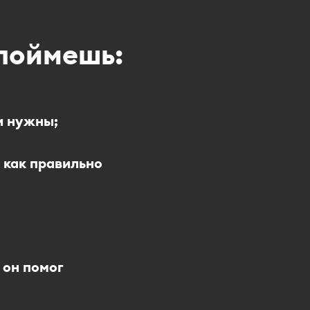
 поймешь:
и нужны;
 как правильно
 он помог