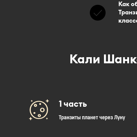
Как о
Транз
класс
Кали Шанк
1 часть
Транзиты планет через Луну